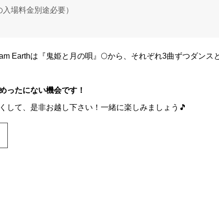
の入場料金別途必要）
』🐾、team Earthは『鬼姫と月の唄』🌕から、それぞれ3曲ずつ
めったにない機会です！
くして、是非お越し下さい！一緒に楽しみましょう🎵